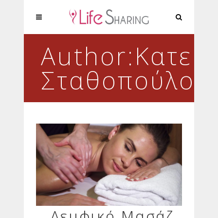
Author:Κατερ
Σταθοπούλου
Λεμφικό Μασάζ