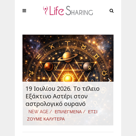
19 Ιουλίου 2026. Το τέλειο
Εορτασ
τες,
Εξάκτινο Αστέρι στον
τούρτα
ιού!
αστρολογικό ουρανό
μου
NEW AGE /
ΕΠΙΛΕΓΜΕΝΑ /
ΕΤΣΙ
ΖΟΥΜΕ ΚΑΛΥΤΕΡΑ
ΕΠΙΛΕΓ