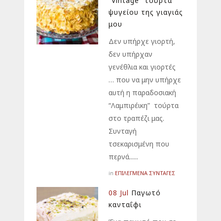
“Vintage” τούρτα
ψυγείου της γιαγιάς
μου
Δεν υπήρχε γιορτή,
δεν υπήρχαν
γενέθλια και γιορτές
… που να μην υπήρχε
αυτή η παραδοσιακή
“Λαμπιρέικη” τούρτα
στο τραπέζι μας.
Συνταγή
τσεκαρισμένη που
περνά......
ΕΠΙΛΕΓΜΕΝΑ
ΣΥΝΤΑΓΕΣ
in
08 Jul
Παγωτό
κανταΐφι