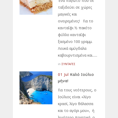
Ένα παγωτό που σε
ταξιδεύει σε χώρες
μαγικές και
ονειρεμένες! Για το
κανταΐφι ½ πακέτο
φύλλο κανταΐφι
ξασμένο 100 γραμμ.
Λευκά αμύγδαλα
καβουρντισμένα και......
ΣΥΝΤΑΓΕΣ
in
01 Jul
Καλό Ιούλιο
μήνα!
Για τους νεότερους, ο
Ιούλιος είναι «λίγο
κρασί, λίγο θάλασσα
και το αγόρι μου», ή
λιγότερο ποιητικά, ο