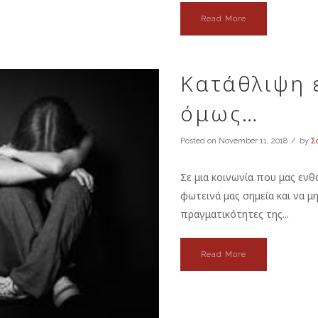
Read More
Κατάθλιψη ε
όμως…
Posted on
November 11, 2018
by
Σ
Σε μια κοινωνία που μας εν
φωτεινά μας σημεία και να 
πραγματικότητες της...
Read More