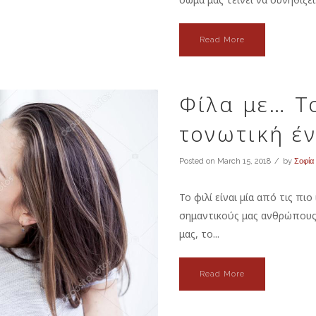
Read More
Φίλα με… Το
τονωτική έ
Posted on
March 15, 2018
by
Σοφία
Το φιλί είναι μία από τις πι
σημαντικούς μας ανθρώπους
μας, το...
Read More