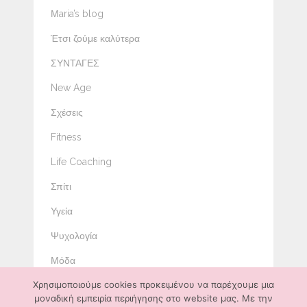
Μaria’s blog
Έτσι ζούμε καλύτερα
ΣΥΝΤΑΓΕΣ
New Age
Σχέσεις
Fitness
Life Coaching
Σπίτι
Υγεία
Ψυχολογία
Μόδα
Χρησιμοποιούμε cookies προκειμένου να παρέχουμε μια
Ομορφιά
μοναδική εμπειρία περιήγησης στο website μας. Με την