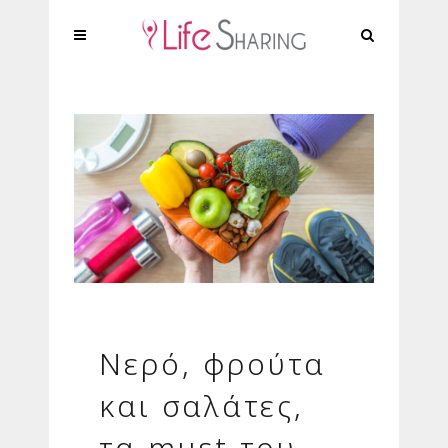
Νερό, φρούτα
και σαλάτες,
τα must του