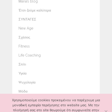
Μaria’s blog
Έτσι ζούμε καλύτερα
ΣΥΝΤΑΓΕΣ
New Age
Σχέσεις
Fitness
Life Coaching
Σπίτι
Υγεία
Ψυχολογία
Μόδα
Χρησιμοποιούμε cookies προκειμένου να παρέχουμε μια
Ομορφιά
μοναδική εμπειρία περιήγησης στο website μας. Με την
Διατροφή
πλοήγησή σας στο site θεωρούμε ότι συμφωνείτε στην