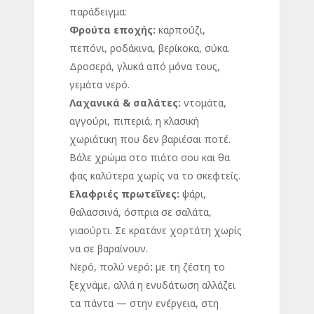
παράδειγμα:
Φρούτα εποχής:
καρπούζι,
πεπόνι, ροδάκινα, βερίκοκα, σύκα.
Δροσερά, γλυκά από μόνα τους,
γεμάτα νερό.
Λαχανικά & σαλάτες:
ντομάτα,
αγγούρι, πιπεριά, η κλασική
χωριάτικη που δεν βαριέσαι ποτέ.
Βάλε χρώμα στο πιάτο σου και θα
φας καλύτερα χωρίς να το σκεφτείς.
Ελαφριές πρωτεΐνες:
ψάρι,
θαλασσινά, όσπρια σε σαλάτα,
γιαούρτι. Σε κρατάνε χορτάτη χωρίς
να σε βαραίνουν.
Νερό, πολύ νερό
:
με τη ζέστη το
ξεχνάμε, αλλά η ενυδάτωση αλλάζει
τα πάντα — στην ενέργεια, στη