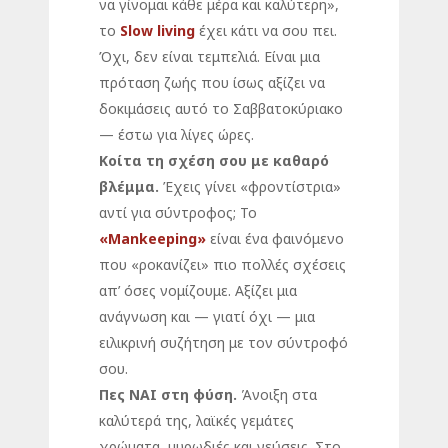
να γίνομαι κάθε μέρα και καλύτερη»,
το
Slow living
έχει κάτι να σου πει.
Όχι, δεν είναι τεμπελιά. Είναι μια
πρόταση ζωής που ίσως αξίζει να
δοκιμάσεις αυτό το Σαββατοκύριακο
— έστω για λίγες ώρες.
Κοίτα τη σχέση σου με καθαρό
βλέμμα.
Έχεις γίνει «φροντίστρια»
αντί για σύντροφος; Το
«Mankeeping»
είναι ένα φαινόμενο
που «ροκανίζει» πιο πολλές σχέσεις
απ’ όσες νομίζουμε. Αξίζει μια
ανάγνωση και — γιατί όχι — μια
ειλικρινή συζήτηση με τον σύντροφό
σου.
Πες ΝΑΙ στη φύση.
Άνοιξη στα
καλύτερά της, λαϊκές γεμάτες
χρώματα, μυρωδιές και γεύσεις. Στο