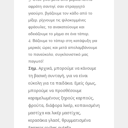
αφράτη σαντιγί, σαν στραγγιχτό
γιαούρτι, βγάζουμε τον κάδο από το
μίξερ, ρίχνουμε τις ψιλοκομμένες
φράουλες, τα ανακατεύουμε και
αδειάζουμε το μίγμα σε ένα τάπερ,
Βάζουμε το τάπερ στη κατάψυξη για
μερικές ώρες και μετά απολαμβάνουμε
το πανεύκολο, συγκλονιστικό μας
παγωτό!
Σημ.
Αρχικά, μπορούμε να κάνουμε
τη βασική συνταγή, για να είναι
εύκολη για τα παιδάκια. Εμείς όμως,
μπορούμε να προσθέσουμε
καραμελωμένους ξηρούς καρπούς,
φρούτα, διάφορα λικέρ, κοπανισμένη
μαστίχα και λικέρ μαστίχας,
κερασάκια γλασέ, θρυμματισμένα
Ferreror rocher, nutella,