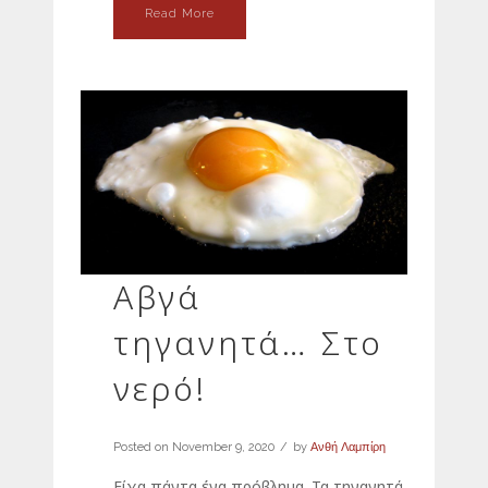
Read More
Αβγά
τηγανητά… Στο
νερό!
Posted on
November 9, 2020
by
Ανθή Λαμπίρη
Είχα πάντα ένα πρόβλημα. Τα τηγανητά