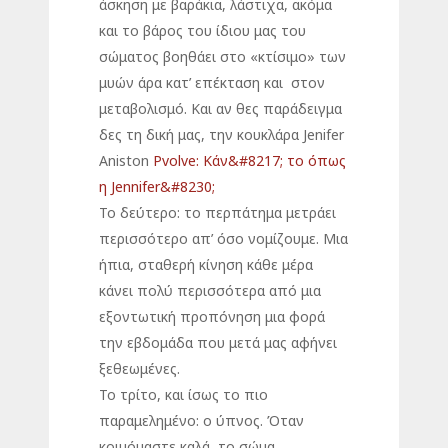
άσκηση με βαράκια, λάστιχα, ακόμα
και το βάρος του ίδιου μας του
σώματος βοηθάει στο «κτίσιμο» των
μυών άρα κατ’ επέκταση και στον
μεταβολισμό. Και αν θες παράδειγμα
δες τη δική μας, την κουκλάρα Jenifer
Aniston
Pvolve: Κάν&#8217; το όπως
η Jennifer&#8230;
Το δεύτερο: το περπάτημα μετράει
περισσότερο απ’ όσο νομίζουμε. Μια
ήπια, σταθερή κίνηση κάθε μέρα
κάνει πολύ περισσότερα από μια
εξοντωτική προπόνηση μια φορά
την εβδομάδα που μετά μας αφήνει
ξεθεωμένες.
Το τρίτο, και ίσως το πιο
παραμελημένο: ο ύπνος. Όταν
κοιμόμαστε καλά, το σώμα