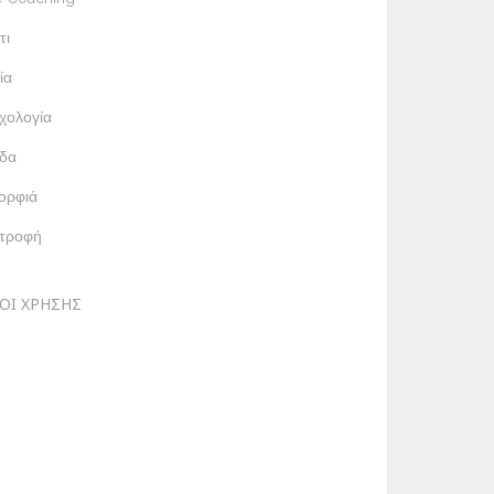
τι
ία
χολογία
δα
ορφιά
ατροφή
ΟΙ ΧΡΗΣΗΣ