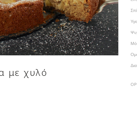
Σπί
Υγε
Ψυ
Μό
Ομ
Δι
α με χυλό
ΟΡ