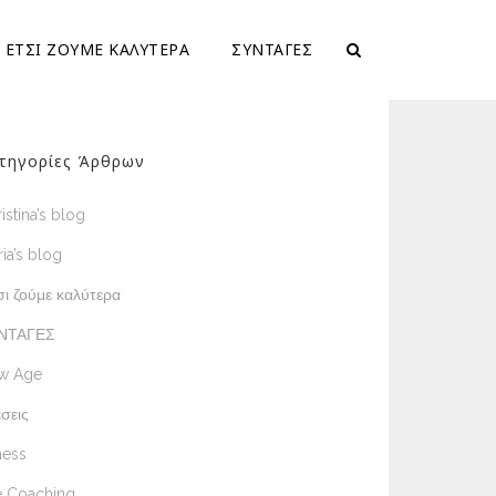
ΕΤΣΙ ΖΟΥΜΕ ΚΑΛΥΤΕΡΑ
ΣΥΝΤΑΓΕΣ
τηγορίες Άρθρων
istina’s blog
ia’s blog
ι ζούμε καλύτερα
ΝΤΑΓΕΣ
w Age
σεις
ness
e Coaching