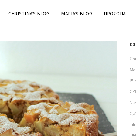
CHRISTINA’S BLOG
ΜARIA’S BLOG
ΠΡΟΣΩΠΑ
Κα
Chr
Μar
Έτσ
ΣΥ
Ne
Σχέ
Fit
Lif