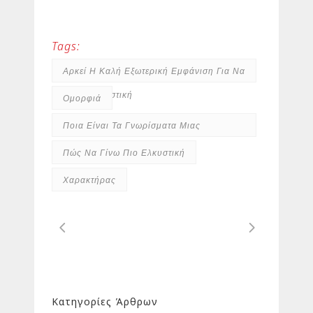
Tags:
Αρκεί Η Καλή Εξωτερική Εμφάνιση Για Να
Είμαι Ελκυστική
Ομορφιά
Ποια Είναι Τα Γνωρίσματα Μιας
Ελκυστικής Γυναίκας
Πώς Να Γίνω Πιο Ελκυστική
Χαρακτήρας
Κατηγορίες Άρθρων