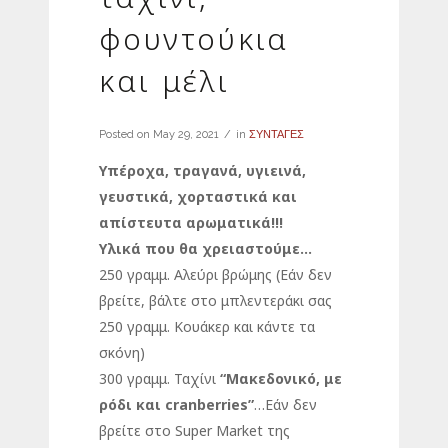
φουντούκια
και μέλι
Posted on
May 29, 2021
in
ΣΥΝΤΑΓΕΣ
Υπέροχα, τραγανά, υγιεινά,
γευστικά, χορταστικά και
απίστευτα αρωματικά!!!
Υλικά που θα χρειαστούμε…
250 γραμμ. Αλεύρι βρώμης (Εάν δεν
βρείτε, βάλτε στο μπλεντεράκι σας
250 γραμμ. Κουάκερ και κάντε τα
σκόνη)
300 γραμμ. Ταχίνι
“Μακεδονικό, με
ρόδι και
cranberries
”
…Εάν δεν
βρείτε στο Super Market της