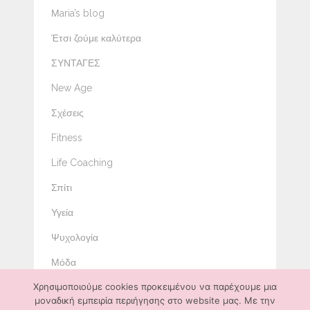
Μaria’s blog
Έτσι ζούμε καλύτερα
ΣΥΝΤΑΓΕΣ
New Age
Σχέσεις
Fitness
Life Coaching
Σπίτι
Υγεία
Ψυχολογία
Μόδα
Χρησιμοποιούμε cookies προκειμένου να παρέχουμε μια
Ομορφιά
μοναδική εμπειρία περιήγησης στο website μας. Με την