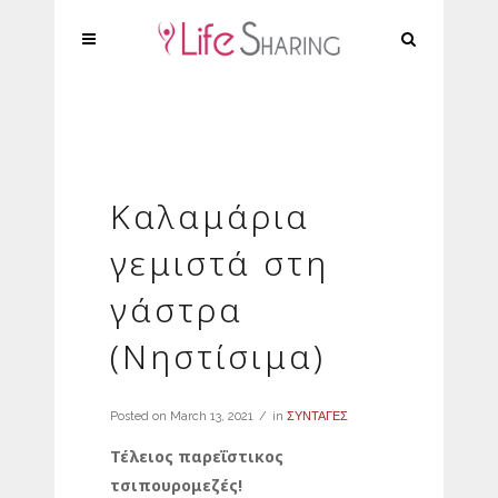
Καλαμάρια
γεμιστά στη
γάστρα
(Νηστίσιμα)
Posted on
March 13, 2021
in
ΣΥΝΤΑΓΕΣ
Τέλειος παρεΐστικος
τσιπουρομεζές!