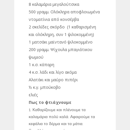
8 καλαμάρια μεγαλούτσικα
500 γραμμ. Ολόκληρα αποφλοιωμένα
ντοματίνια από κονσέρβα
2 σκελίδες σκόρδο (1 καθαρισμένη
και ολόκληρη, συν 1 ψιλοκομμένη)
1 ματσάκι μαϊντανό ψιλοκομμένο
200 γραμμ. Ψίχουλα μπαγιάτικου
ψωμιού
1 κ.σ. κάπαρη
4 κ.σ. λάδι και λίγο ακόμα
Αλατάκι και μαύρο πιπέρι
½ κ.γ. μπούκοβο
ελιές
Πως το φτιάχνουμε
Καθαρίζουμε και πλένουμε τα
καλαμάρια πολύ καλά. Αφαιρούμε τα
κεφάλια το δέρμα και τα μάτια.