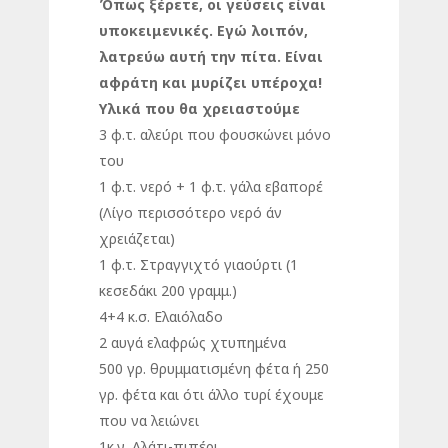
Όπως ξέρετε, οι γεύσεις είναι
υποκειμενικές. Εγώ λοιπόν,
λατρεύω αυτή την πίτα. Είναι
αφράτη και μυρίζει υπέροχα!
Υλικά που θα χρειαστούμε
3 φ.τ. αλεύρι που φουσκώνει μόνο
του
1 φ.τ. νερό + 1 φ.τ. γάλα εβαπορέ
(Λίγο περισσότερο νερό άν
χρειάζεται)
1 φ.τ. Στραγγιχτό γιαούρτι (1
κεσεδάκι 200 γραμμ.)
4+4 κ.σ. Ελαιόλαδο
2 αυγά ελαφρώς χτυπημένα
500 γρ. θρυμματισμένη φέτα ή 250
γρ. φέτα και ότι άλλο τυρί έχουμε
που να λειώνει
1κ.γ. Αλάτι-πιπέρι