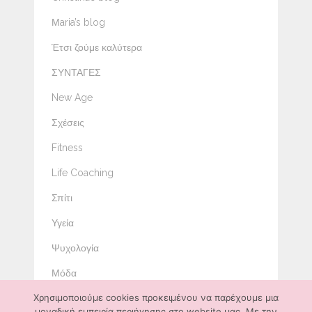
Μaria’s blog
Έτσι ζούμε καλύτερα
ΣΥΝΤΑΓΕΣ
New Age
Σχέσεις
Fitness
Life Coaching
Σπίτι
Υγεία
Ψυχολογία
Μόδα
Χρησιμοποιούμε cookies προκειμένου να παρέχουμε μια
Ομορφιά
μοναδική εμπειρία περιήγησης στο website μας. Με την