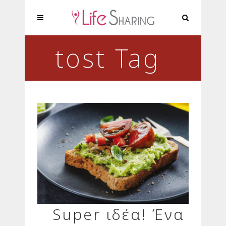
tost Tag
Super ιδέα! Ένα