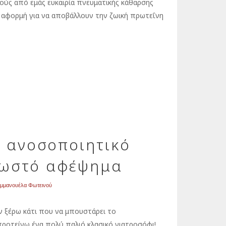
λούς από εμάς ευκαιρία πνευματικής κάθαρσης
ια αφορμή για να αποβάλλουν την ζωική πρωτεΐνη
ο ανοσοποιητικό
σωστό αφέψημα
μμανουέλα Φωτεινού
ν ξέρω κάτι που να μπουστάρει το
προτείνω ένα πολύ παλιό κλασικό γιατροσόφι!