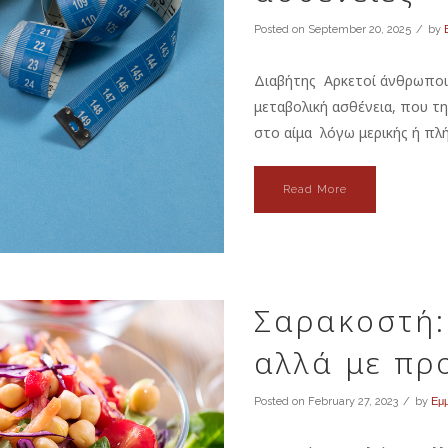
Posted on
September 20, 2025
by
Διαβήτης Αρκετοί άνθρωποι
μεταβολική ασθένεια, που τ
στο αίμα λόγω μερικής ή πλή
Read More
Σαρακοστή:
αλλά με πρ
Posted on
February 27, 2023
by
Εμ