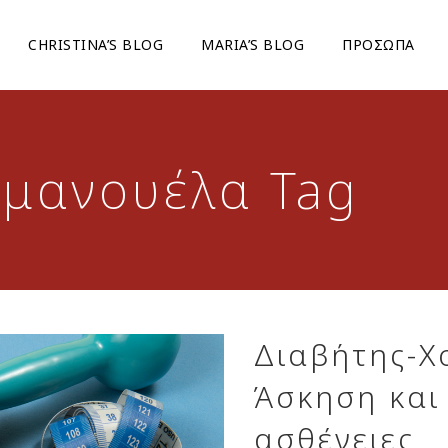
CHRISTINA’S BLOG
ΜARIA’S BLOG
ΠΡΟΣΩΠΑ
μμανουέλα Tag
Διαβήτης-Χο
Άσκηση και
ασθένειες