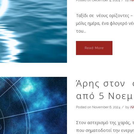
Posted on
December 4, 2024
by
Λί
Ταξίδι σε νέους ορίζοντες –
μόλις ημέρα, ένα φλογερό νέ
του...
Read More
Άρης στον 
από 5 Νοεμ
Posted on
November 6, 2024
by
Λί
Στον αστερισμό της χαράς, 
που σηματοδοτεί την ενεργη