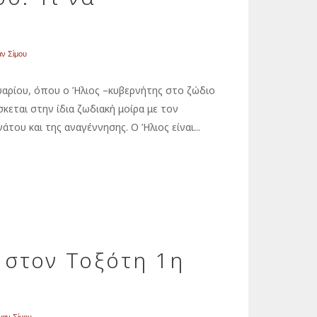
ε
αν Σίμου
ουαρίου, όπου ο Ήλιος –κυβερνήτης στο ζώδιο
σκεται στην ίδια ζωδιακή μοίρα με τον
του και της αναγέννησης. Ο Ήλιος είναι...
 στον Τοξότη 1η