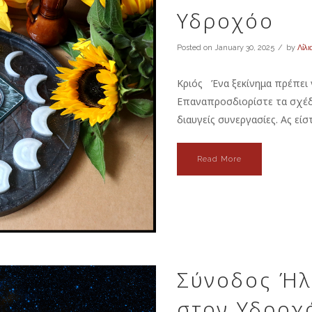
Υδροχόο
Posted on
January 30, 2025
by
Λίλι
Κριός Ένα ξεκίνημα πρέπει ν
Επαναπροσδιορίστε τα σχέδιά
διαυγείς συνεργασίες. Ας είστ
Read More
Σύνοδος Ήλ
στον Υδροχό