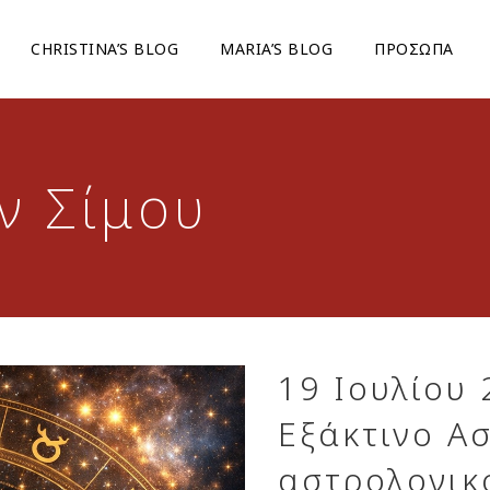
CHRISTINA’S BLOG
ΜARIA’S BLOG
ΠΡΟΣΩΠΑ
αν Σίμου
19 Ιουλίου 
Εξάκτινο Ασ
αστρολογικ