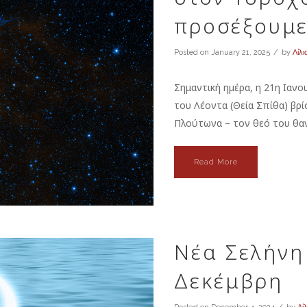
προσέξουμ
Posted on
January 21, 2025
by
Λίλι
Σημαντική ημέρα, η 21η Ιαν
του Λέοντα (Θεία Σπίθα) βρί
Πλούτωνα – τον θεό του θανά
Read More
Νέα Σελήνη
Δεκέμβρη