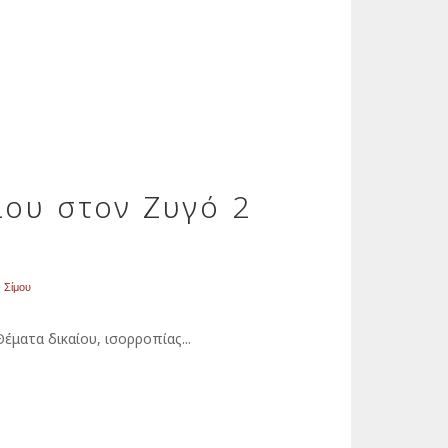
ίου στον Ζυγό 2
ν Σίμου
, ισορροπίας...