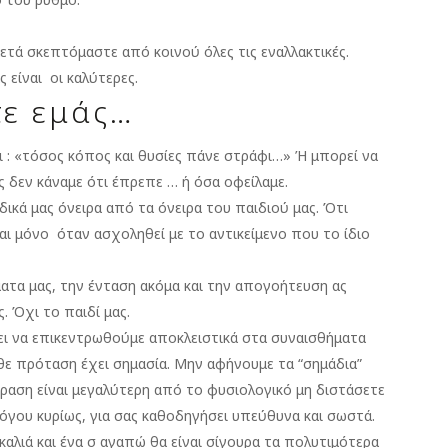
ετά σκεπτόμαστε από κοινού όλες τις εναλλακτικές.
 είναι οι καλύτερες.
τε εμάς…
αι : «τόσος κόπος και θυσίες πάνε στράφι…» Ή μπορεί να
 δεν κάναμε ότι έπρεπε … ή όσα οφείλαμε.
δικά μας όνειρα από τα όνειρα του παιδιού μας. Ότι
ναι μόνο όταν ασχοληθεί με το αντικείμενο που το ίδιο
ατα μας, την ένταση ακόμα και την απογοήτευση ας
 Όχι το παιδί μας.
ει να επικεντρωθούμε αποκλειστικά στα συναισθήματα
άθε πρόταση έχει σημασία. Μην αφήνουμε τα “σημάδια”
δραση είναι μεγαλύτερη από το φυσιολογικό μη διστάσετε
όγου κυρίως, για σας καθοδηγήσει υπεύθυνα και σωστά.
καλιά και ένα σ αγαπώ θα είναι σίγουρα τα πολυτιμότερα