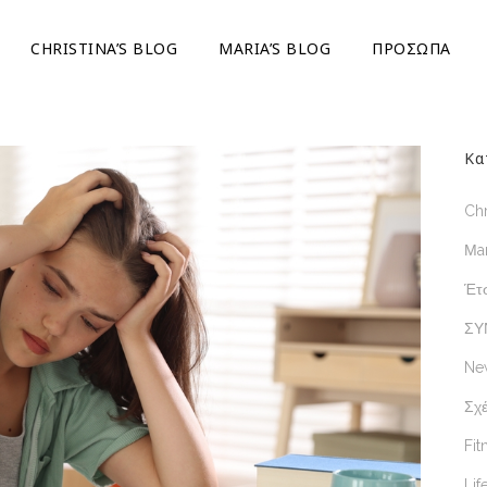
CHRISTINA’S BLOG
ΜARIA’S BLOG
ΠΡΟΣΩΠΑ
Κα
Chr
Μar
Έτσ
ΣΥ
Ne
Σχέ
Fit
Lif