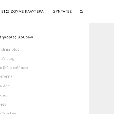
ΕΤΣΙ ΖΟΥΜΕ ΚΑΛΥΤΕΡΑ
ΣΥΝΤΑΓΕΣ
τηγορίες Άρθρων
istina’s blog
ia’s blog
ι ζούμε καλύτερα
ΝΤΑΓΕΣ
w Age
σεις
ness
e Coaching