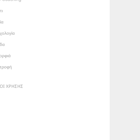
τι
ία
χολογία
δα
ορφιά
ατροφή
ΟΙ ΧΡΗΣΗΣ