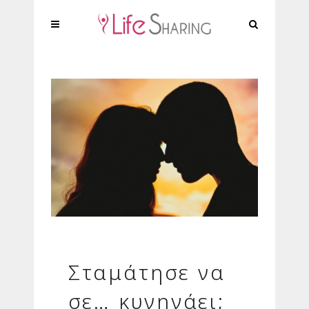
Σταμάτησε να
σε… κυνηγάει;