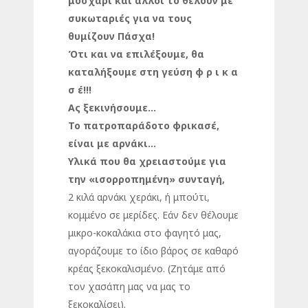
μοσχάρι και άλλοι το θέλουν με
συκωταριές για να τους
θυμίζουν Πάσχα!
Ότι και να επιλέξουμε, θα
καταλήξουμε στη γεύση φ ρ ι κ α
σ έ!!!
Ας ξεκινήσουμε…
Το πατροπαράδοτο φρικασέ,
είναι με αρνάκι…
Υλικά που θα χρειαστούμε για
την «ισορροπημένη» συνταγή,
2 κιλά αρνάκι χεράκι, ή μπούτι,
κομμένο σε μερίδες. Εάν δεν θέλουμε
μικρο-κοκαλάκια στο φαγητό μας,
αγοράζουμε το ίδιο βάρος σε καθαρό
κρέας ξεκοκαλισμένο. (Ζητάμε από
τον χασάπη μας να μας το
ξεκοκαλίσει).