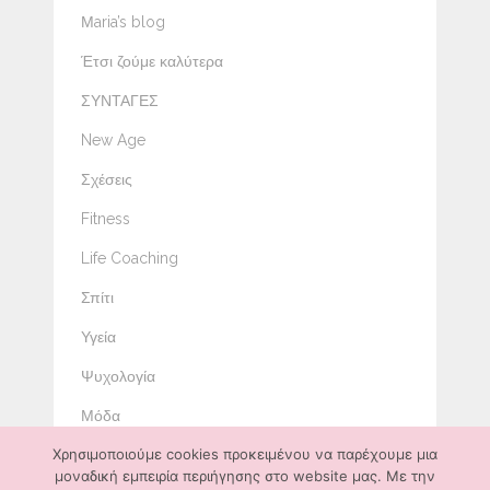
Μaria’s blog
Έτσι ζούμε καλύτερα
ΣΥΝΤΑΓΕΣ
New Age
Σχέσεις
Fitness
Life Coaching
Σπίτι
Υγεία
Ψυχολογία
Μόδα
Χρησιμοποιούμε cookies προκειμένου να παρέχουμε μια
Ομορφιά
μοναδική εμπειρία περιήγησης στο website μας. Με την