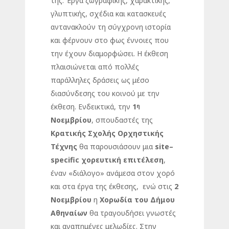
της. Έργα ζωγραφικής, χαρακτικής,
γλυπτικής, σχέδια και κατασκευές
αντανακλούν τη σύγχρονη ιστορία
και φέρνουν στο φως έννοιες που
την έχουν διαμορφώσει. Η έκθεση
πλαισιώνεται από πολλές
παράλληλες δράσεις ως μέσο
διασύνδεσης του κοινού με την
έκθεση. Ενδεικτικά, την
1
η
Νοεμβρίου
, σπουδαστές της
Κρατικής Σχολής Ορχηστικής
Τέχνης
θα παρουσιάσουν μια
site
–
specific
χορευτική επιτέλεση
,
έναν «διάλογο» ανάμεσα στον χορό
και στα έργα της έκθεσης, ενώ στις
2
Νοεμβρίου
η
Χορωδία του Δήμου
Αθηναίων
θα τραγουδήσει γνωστές
και αγαπημένες μελωδίες. Στην