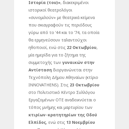
Ιστορία (του)»
, διακεκριμένοι
ιστορικοί θεατρολόγοι
«συνομιλούν» με θεατρικά κείμενα
που σκιαγραφούν τις περιόδους
γύρω από το ‘44 και το ’74, τα οποία
θα ερμηνεύσουν ταλαντούχοι
ηθοποιοί, ενώ στις
22 Οκτωβρίου
,
μία ημερίδα για το ζήτημα της
συμμετοχής των
γυναικών στην
Αντίσταση
διοργανώνεται στην
Τεχνόπολη Δήμου Αθηναίων (κτίριο
INNOVATHENS). Στις
23 Οκτωβρίου
στο Πολιτιστικό Κέντρο Συλλόγου
Εργαζομένων ΟΤΕ αναδεικνύεται ο
τόπος μνήμης και μαρτυρίου των
κτιρίων
–
κρατητηρίων της Οδού
Ελπίδος
, ενώ στις
13 Νοεμβρίου