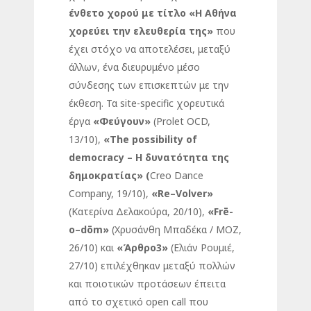
ένθετο χορού με τίτλο «Η Αθήνα
χορεύει την ελευθερία της»
που
έχει στόχο να αποτελέσει, μεταξύ
άλλων, ένα διευρυμένο μέσο
σύνδεσης των επισκεπτών με την
έκθεση. Τα site-specific χορευτικά
έργα
«Φεύγουν»
(Prolet OCD,
13/10),
«
The
possibility
of
democracy
– Η δυνατότητα της
δημοκρατίας» (
Creo Dance
Company, 19/10),
«
Re
–
Volver
»
(Κατερίνα Δελακούρα, 20/10),
«
Fr
ē-
o
–
d
ō
m
»
(Χρυσάνθη Μπαδέκα / ΜΟΖ,
26/10) και
«Άρθρο3»
(Ελιάν Ρουμιέ,
27/10) επιλέχθηκαν μεταξύ πολλών
και ποιοτικών προτάσεων έπειτα
από το σχετικό open call που