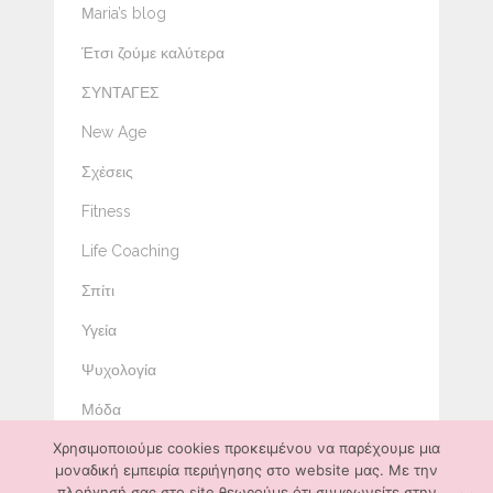
Μaria’s blog
Έτσι ζούμε καλύτερα
ΣΥΝΤΑΓΕΣ
New Age
Σχέσεις
Fitness
Life Coaching
Σπίτι
Υγεία
Ψυχολογία
Μόδα
Χρησιμοποιούμε cookies προκειμένου να παρέχουμε μια
Ομορφιά
μοναδική εμπειρία περιήγησης στο website μας. Με την
Διατροφή
πλοήγησή σας στο site θεωρούμε ότι συμφωνείτε στην