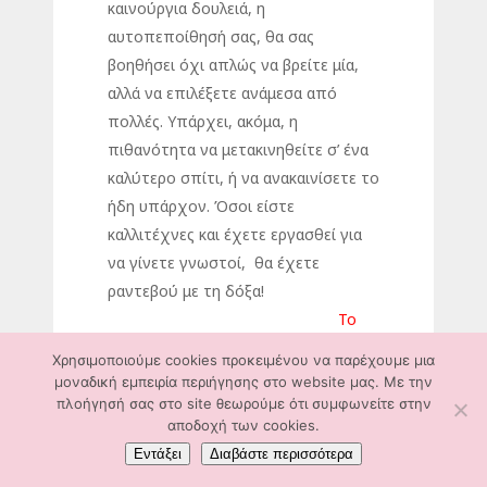
καινούργια δουλειά, η
αυτοπεποίθησή σας, θα σας
βοηθήσει όχι απλώς να βρείτε μία,
αλλά να επιλέξετε ανάμεσα από
πολλές. Υπάρχει, ακόμα, η
πιθανότητα να μετακινηθείτε σ’ ένα
καλύτερο σπίτι, ή να ανακαινίσετε το
ήδη υπάρχον. Όσοι είστε
καλλιτέχνες και έχετε εργασθεί για
να γίνετε γνωστοί, θα έχετε
ραντεβού με τη δόξα!
Το
άστρο των Χριστουγέννων για τον
Χρησιμοποιούμε cookies προκειμένου να παρέχουμε μια
Τοξότη
μοναδική εμπειρία περιήγησης στο website μας. Με την
Είναι μια πολύ θετική περίοδος για
πλοήγησή σας στο site θεωρούμε ότι συμφωνείτε στην
αποδοχή των cookies.
εσάς, καθώς προβλέπεται οικονομική
Εντάξει
Διαβάστε περισσότερα
και ψυχική ανάκαμψη, ακόμα και μέσα