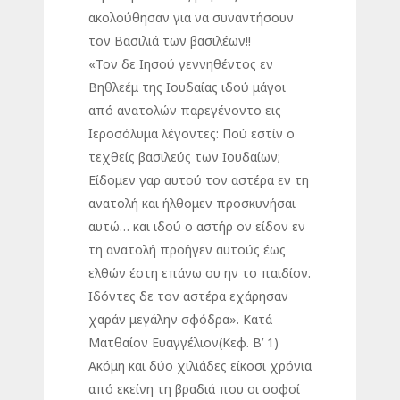
ακολούθησαν για να συναντήσουν
τον Βασιλιά των βασιλέων!!
«Τον δε Ιησού γεννηθέντος εν
Βηθλεέμ της Ιουδαίας ιδού μάγοι
από ανατολών παρεγένοντο εις
Ιεροσόλυμα λέγοντες: Πού εστίν ο
τεχθείς βασιλεύς των Ιουδαίων;
Είδομεν γαρ αυτού τον αστέρα εν τη
ανατολή και ήλθομεν προσκυνήσαι
αυτώ… και ιδού ο αστήρ ον είδον εν
τη ανατολή προήγεν αυτούς έως
ελθών έστη επάνω ου ην το παιδίον.
Ιδόντες δε τον αστέρα εχάρησαν
χαράν μεγάλην σφόδρα». Κατά
Ματθαίον Ευαγγέλιον(Κεφ. Β’ 1)
Ακόμη και δύο χιλιάδες είκοσι χρόνια
από εκείνη τη βραδιά που οι σοφοί