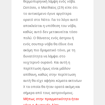
θερμοπυρηνική λάμψη ενός νόβα.
Ωστόσο, ο Ματθαίος (2:9) είπε ότι
το αντικείμενο έγινε αργότερα
ορατό στο Νότο. Για το λόγο αυτό
αποκλείεται η υπόθεση του νόβα,
καθώς αυτό δεν μετακινείται τόσο
πολύ. Ο θάνατος ενός άστρου ή
ενός σουπερ-νόβα θα έδινε ένα
ακόμη πιο δραματικό τόνο, με τη
δυνατότητα να λάμψει στο
νυχτερινό ουρανό. Και αυτή η
περίπτωση όμως είναι μάλλον
απίθανη, καθώς στην περίπτωση
αυτή θα είχε αφήσει κύματα ακτινίων
Χ τα οποία θα ήταν ορατά ακόμη και
σήμερα από τους αστρονόμους.
Μήπως στην πραγματικότητα ήταν
μόνο ο φωτεινός Δίας;