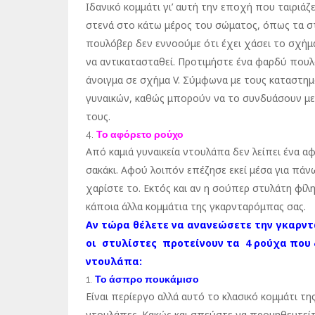
Ιδανικό κομμάτι γι’ αυτή την εποχή που ταιριάζ
στενά στο κάτω μέρος του σώματος, όπως τα στ
πουλόβερ δεν εννοούμε ότι έχει χάσει το σχήμα
να αντικατασταθεί. Προτιμήστε ένα φαρδύ πουλ
άνοιγμα σε σχήμα V. Σύμφωνα με τους καταστημ
γυναικών, καθώς μπορούν να το συνδυάσουν μ
τους.
Το αφόρετο ρούχο
Από καμιά γυναικεία ντουλάπα δεν λείπει ένα 
σακάκι. Αφού λοιπόν επέζησε εκεί μέσα για πάν
χαρίστε το. Εκτός και αν η σούπερ στυλάτη φίλη
κάποια άλλα κομμάτια της γκαρνταρόμπας σας.
Αν τώρα θέλετε να ανανεώσετε την γκαρν
οι στυλίστες προτείνουν τα 4 ρούχα που 
ντουλάπα:
Το άσπρο πουκάμισο
Είναι περίεργο αλλά αυτό το κλασικό κομμάτι τ
ντουλάπες. Κακώς και σπεύστε να προμηθευτείτε