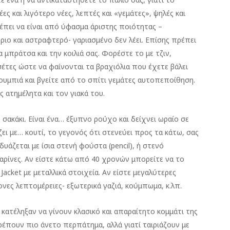
ες και λιγότερο νέες, λεπτές και «γεμάτες», ψηλές και
πει να είναι από ύφασμα άριστης ποιότητας –
ριο και αστραφτερό- γαριασμένο δεν λέει. Επίσης πρέπει
α μπράτσα και την κοιλιά σας. Φορέστε το με τζιν,
σέτες ώστε να φαίνονται τα βραχιόλια που έχετε βάλει
ουμπιά και βγείτε από το σπίτι γεμάτες αυτοπεποίθηση.
 ατημέλητα και τον γιακά του.
ο σακάκι. Είναι ένα… έξυπνο ρούχο και δείχνει ωραίο σε
άζει με… κουτί, το γεγονός ότι στενεύει προς τα κάτω, σας
υάζεται με ίσια στενή φούστα (pencil), ή στενό
αρίνες. Αν είστε κάτω από 40 χρονών μπορείτε να το
acket με μεταλλικά στοιχεία. Αν είστε μεγαλύτερες
νες λεπτομέρειες- εξωτερικά γαζιά, κούμπωμα, κ.λπ.
 κατέληξαν να γίνουν κλασικό και απαραίτητο κομμάτι της
ρέπουν πιο άνετο περπάτημα, αλλά γιατί ταιριάζουν με