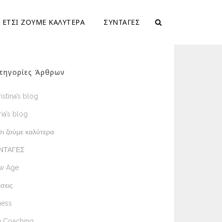
ΕΤΣΙ ΖΟΥΜΕ ΚΑΛΥΤΕΡΑ
ΣΥΝΤΑΓΕΣ
τηγορίες Άρθρων
istina’s blog
ia’s blog
ι ζούμε καλύτερα
ΝΤΑΓΕΣ
w Age
σεις
ness
e Coaching