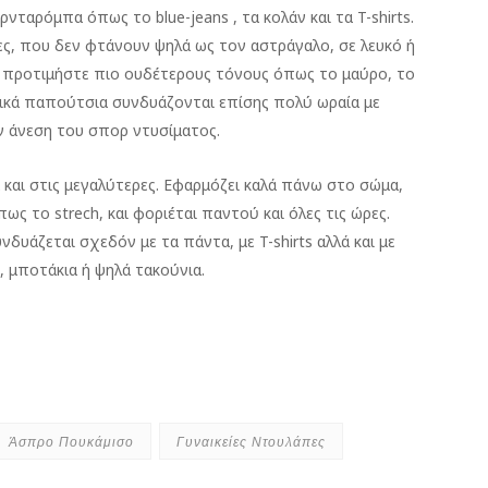
νταρόμπα όπως το blue-jeans , τα κολάν και τα T-shirts.
ς, που δεν φτάνουν ψηλά ως τον αστράγαλο, σε λευκό ή
ς προτιμήστε πιο ουδέτερους τόνους όπως το μαύρο, το
τικά παπούτσια συνδυάζονται επίσης πολύ ωραία με
ν άνεση του σπορ ντυσίματος.
ά και στις μεγαλύτερες. Εφαρμόζει καλά πάνω στο σώμα,
ως το strech, και φοριέται παντού και όλες τις ώρες.
νδυάζεται σχεδόν με τα πάντα, με T-shirts αλλά και με
, μποτάκια ή ψηλά τακούνια.
Άσπρο Πουκάμισο
Γυναικείες Ντουλάπες