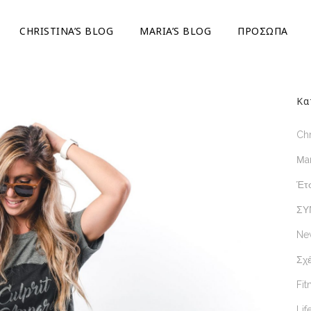
CHRISTINA’S BLOG
ΜARIA’S BLOG
ΠΡΟΣΩΠΑ
Κα
Chr
Μar
Έτσ
ΣΥ
Ne
Σχέ
Fit
Lif