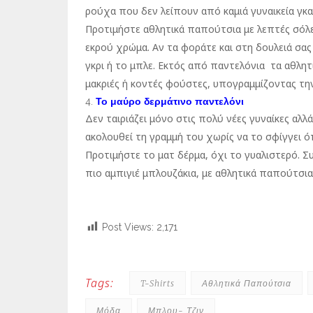
ρούχα που δεν λείπουν από καμιά γυναικεία γκαρ
Προτιμήστε αθλητικά παπούτσια με λεπτές σόλε
εκρού χρώμα. Αν τα φοράτε και στη δουλειά σα
γκρι ή το μπλε. Εκτός από παντελόνια τα αθλη
μακριές ή κοντές φούστες, υπογραμμίζοντας τη
Το
μαύρο
δερμάτινο
παντελόνι
Δεν ταιριάζει μόνο στις πολύ νέες γυναίκες αλλ
ακολουθεί τη γραμμή του χωρίς να το σφίγγει όπ
Προτιμήστε το ματ δέρμα, όχι το γυαλιστερό. Συ
πιο αμπιγιέ μπλουζάκια, με αθλητικά παπούτσια
Post Views:
2,171
Tags:
T-Shirts
Αθλητικά Παπούτσια
Μόδα
Μπλου- Τζιν