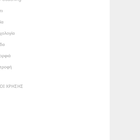
τι
ία
χολογία
δα
ορφιά
ατροφή
ΟΙ ΧΡΗΣΗΣ