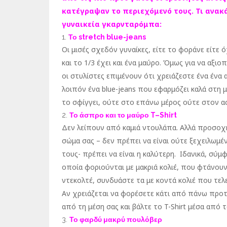
κατέγραψαν το περιεχόμενό τους. Τι ανακ
γυναικεία γκαρνταρόμπα:
Το
stretch
blue-jeans
Οι μισές σχεδόν γυναίκες, είτε το φοράνε είτε
και το 1/3 έχει και ένα μαύρο. Όμως για να αξι
οι στυλίστες επιμένουν ότι χρειάζεστε ένα ένα 
λοιπόν ένα blue-jeans που εφαρμόζει καλά στη 
το σφίγγει, ούτε στο επάνω μέρος ούτε στον α
Το άσπρο και το μαύρο
T
–
Shirt
Δεν λείπουν από καμιά ντουλάπα. Αλλά προσοχ
σώμα σας – δεν πρέπει να είναι ούτε ξεχειλωμ
τους- πρέπει να είναι η καλύτερη. Ιδανικά, σύμφ
οποία φοριούνται με μακριά κολιέ, που φτάνουν 
ντεκολτέ, συνδυάστε τα με κοντά κολιέ που τελ
Αν χρειάζεται να φορέσετε κάτι από πάνω προτ
από τη μέση σας και βάλτε το T-Shirt μέσα από 
Το φαρδύ μακρύ πουλόβερ