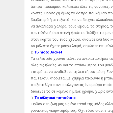
άσπρο πουκάμισο κολακεύει όλες τις γυναίκες, νέ
κοντές. Προσοχή όμως το άσπρο πουκάμισο πρέ
βαμβακερό ή μεταξωτό- και να δείχνει ολοκαίνου
να αγκαλιάζει χαλαρά, τους ώμους, το στήθος, τ
παντελόνι ή ίσια στενή φούστα. Τυλίξτε τις μαν
στον καρπό του ενός χεριού, ανοίξτε ένα δυο κ
Αν μάλιστα έχετε μακρύ λαιμό, σηκώστε επιμελώς
Το
moto
Jacket
Τα τελευταία χρόνια τείνει να αντικαταστήσει τ
όλες τις ηλικίες. Αν και το επάνω μέρος του μοι
επιτρέπει να αναδείξετε τη λεπτή σας μέση. Συνδ
παντελόνι. Φοριέται με χαμηλά τακούνια ή μπαλ
παίξετε λίγο πανκ επιλέγοντας ένα μαύρο moto J
διαλέξτε το σε καμηλό ή μπλε χρώμα, χωρίς έντο
Τα
αθλητικά
παπούτσια
Ήρθαν στη ζωή μας ως ένα trend της μόδας αλλά
γυναικείας γκαρνταρόμπας. Όχι τόσο γιατί επιτ