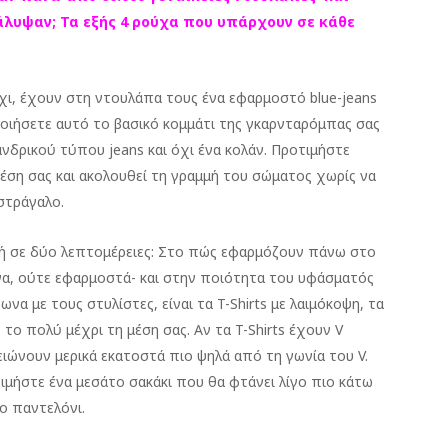
άλυψαν; Τα εξής 4 ρούχα που υπάρχουν σε κάθε
 όχι, έχουν στη ντουλάπα τους ένα εφαρμοστό blue-jeans
οποιήσετε αυτό το βασικό κομμάτι της γκαρνταρόμπας σας
ανδρικού τύπου jeans και όχι ένα κολάν. Προτιμήστε
μέση σας και ακολουθεί τη γραμμή του σώματος χωρίς να
στράγαλο.
ή σε δύο λεπτομέρειες: Στο πώς εφαρμόζουν πάνω στο
ένα, ούτε εφαρμοστά- και στην ποιότητα του υφάσματός
ωνα με τους στυλίστες, είναι τα T-Shirts με λαιμόκοψη, τα
το πολύ μέχρι τη μέση σας. Αν τα T-Shirts έχουν V
ειώνουν μερικά εκατοστά πιο ψηλά από τη γωνία του V.
ιμήστε ένα μεσάτο σακάκι που θα φτάνει λίγο πιο κάτω
το παντελόνι.