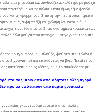
ει τέλεια με μποτάκια και συνδυάζεται καλύτερα με ρούχα
ενά παντελόνια και τα κολάν. Όταν όμως λέμε φαρδύ
 του και τη γραμμή του. Σ’ αυτή την περίπτωση πρέπει
όβερ με ανάγλυφη πλέξη και χαλαρή λαιμόκοψη ή με
ατάρχες είναι ένα από τα 5 πιο αγαπημένα κομμάτια των
ε πολλά άλλα ρούχα που υπάρχουν στην γκαρνταρόμπα
αφόρετο ρούχο, φόρεμα, μπλούζα, φούστα, παντελόνι ή
ω από 2 χρόνια πρέπει επειγόντως να βγει. Πετάξτε το ή
 σας κατεβάσει ωραίες ιδέες για να το συνδυάσετε με
ταρόμπα σας, πριν από οποιαδήποτε άλλη αγορά
δεν πρέπει να λείπουν από καμιά γυναικεία
ης γυναικείας γκαρνταρόμπας λείπει από πολλές
 ένα ή να αντικαταστήσετε το παλιό σας, γιατί το