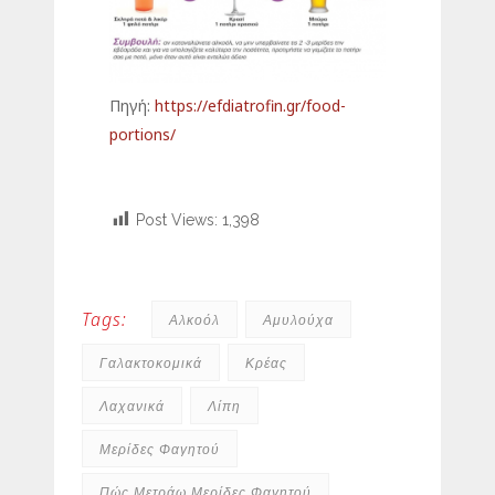
Πηγή:
https://efdiatrofin.gr/food-
portions/
Post Views:
1,398
Tags:
Αλκοόλ
Αμυλούχα
Γαλακτοκομικά
Κρέας
Λαχανικά
Λίπη
Μερίδες Φαγητού
Πώς Μετράω Μερίδες Φαγητού