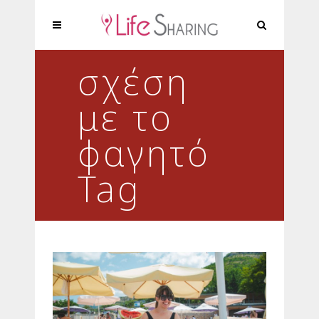
σχέση
με το
φαγητό
Tag