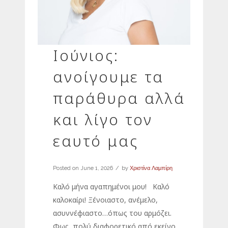
Ιούνιος:
ανοίγουμε τα
παράθυρα αλλά
και λίγο τον
εαυτό μας
Posted on
June 1, 2026
by
Χριστίνα Λαμπίρη
Καλό μήνα αγαπημένοι μου! Καλό
καλοκαίρι! Ξένοιαστο, ανέμελο,
ασυννέφιαστο…όπως του αρμόζει.
Φως, πολύ διαφορετικό από εκείνο