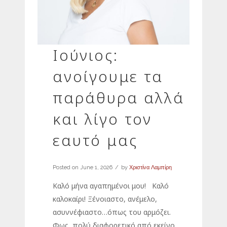
Ιούνιος:
ανοίγουμε τα
παράθυρα αλλά
και λίγο τον
εαυτό μας
Posted on
June 1, 2026
by
Χριστίνα Λαμπίρη
Καλό μήνα αγαπημένοι μου! Καλό
καλοκαίρι! Ξένοιαστο, ανέμελο,
ασυννέφιαστο…όπως του αρμόζει.
Φως, πολύ διαφορετικό από εκείνο