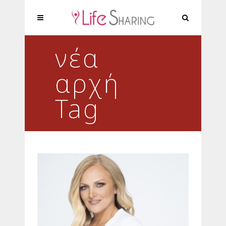
νέα
αρχή
Tag