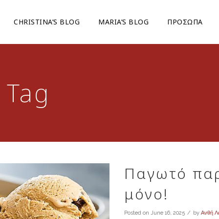
CHRISTINA’S BLOG
ΜARIA’S BLOG
ΠΡΟΣΩΠΑ
 Tag
Παγωτό παρ
μόνο!
Posted on
June 16, 2025
by
Ανθή Λ