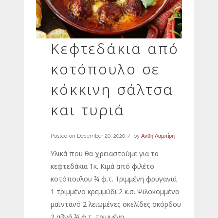
Κεφτεδάκια από
κοτόπουλο σε
κόκκινη σάλτσα
και τυριά
Posted on
December 20, 2020
by
Ανθή Λαμπίρη
Υλικά που θα χρειαστούμε για τα
κεφτεδάκια 1κ. Κιμά από φιλέτο
κοτόπουλου ¾ φ.τ. Τριμμένη φρυγανιά
1 τριμμένο κρεμμύδι 2 κ.σ. Ψιλοκομμένο
μαϊντανό 2 λειωμένες σκελίδες σκόρδου
2 αβγά ¾ φ.τ. τριμμένη...