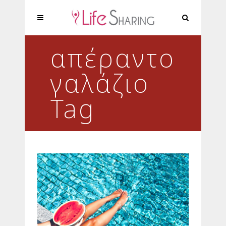
απέραντο
γαλάζιο
Tag