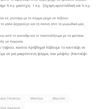
άμε ½ κ.γ. μαστίχα, 1 κ.γ. ζάχαρη κρυσταλλική και ½ κ.γ.
και τις χτυπάμε με το σύρμα μέχρι να πήξουν.
 το γάλα ζαχαρούχο και τη σκόνη από τα μυρωδικά μας.
ω από το κανταΐφι και το πασπαλίζουμε με τα φιστίκια
υξη να παγώσει.
υ ταψιού, κανένα πρόβλημα! Κόβουμε το κανταΐφι σε
ε σε μια μακρόστενη φόρμα, σαν μιλφέιγ. (Κανταΐφι-
έμα Γάλακτος
Μαστίχα
Μαχλέπι
στίνα Λαμπιρη