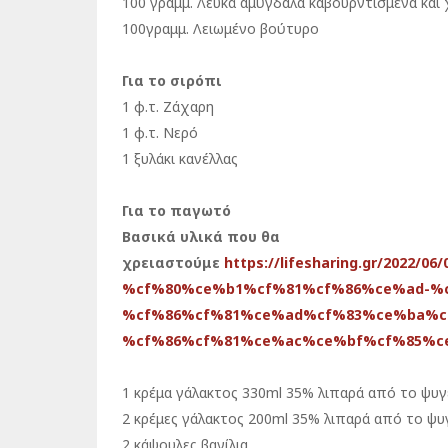
100 γραμμ. Λευκά αμύγδαλα καβουρντισμένα κα
100γραμμ. Λειωμένο βούτυρο
Για το σιρόπι
1 φ.τ. Ζάχαρη
1 φ.τ. Νερό
1 ξυλάκι κανέλλας
Για το παγωτό
Βασικά υλικά που θα
χρειαστούμε
https://lifesharing.gr/202
%cf%80%ce%b1%cf%81%cf%86%ce%ad-%
%cf%86%cf%81%ce%ad%cf%83%ce%ba%c
%cf%86%cf%81%ce%ac%ce%bf%cf%85%c
1 κρέμα γάλακτος 330ml 35% λιπαρά από το ψυγ
2 κρέμες γάλακτος 200ml 35% λιπαρά από το ψυ
2 κάψουλες βανίλια