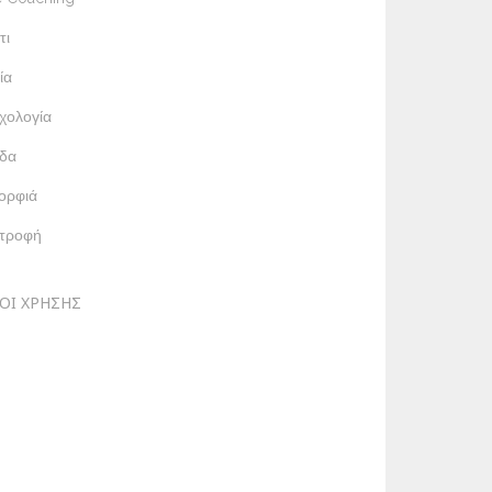
τι
ία
χολογία
δα
ορφιά
ατροφή
ΟΙ ΧΡΗΣΗΣ