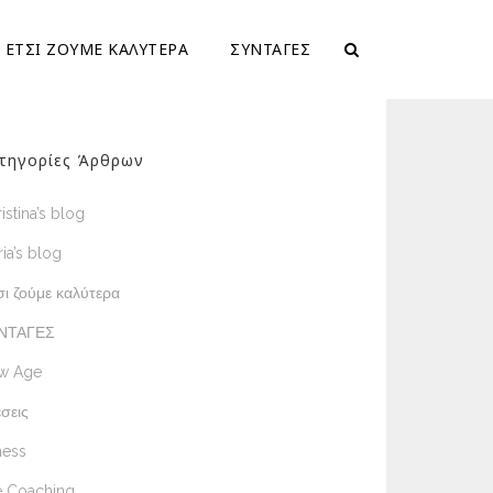
ΕΤΣΙ ΖΟΥΜΕ ΚΑΛΥΤΕΡΑ
ΣΥΝΤΑΓΕΣ
τηγορίες Άρθρων
istina’s blog
ia’s blog
ι ζούμε καλύτερα
ΝΤΑΓΕΣ
w Age
σεις
ness
e Coaching