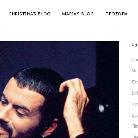
CHRISTINA’S BLOG
ΜARIA’S BLOG
ΠΡΟΣΩΠΑ
Κα
Chr
Μar
Έτσ
ΣΥ
Ne
Σχέ
Fit
Lif