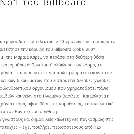
 Νο1 του Billboard
α τραγούδια των τελευταίων 40 χρόνων είναι σίγουρα το
ατέκτησε την κορυφή του Billboard Global 200*,
you” της Μαράϊα Κάρεϊ, να περάσει στη δεύτερη θέση!
ου εκατομμύρια άνθρωποι σ΄ ολόκληρο τον κόσμο, το
χρόνια – παρουσιάστηκε για πρώτη φορά στο κοινό τον
ματικών δικαιωμάτων που εισπράττει δεκάδες χιλιάδες
ός φιλανθρωπικού οργανισμού που χρηματοδοτεί πάνω
παιδιών και νέων στο Ηνωμένο Βασίλειο. Και μάλιστα η
ρόνια ακόμα, αφού βάση της νομοθεσίας, τα πνευματικά
ετά τον θάνατο του συνθέτη.
ο γνωστούς και δημοφιλείς καλλιτέχνες παγκοσμίως στις
 επιτυχίες – έχει πουλήσει περισσότερους από 125