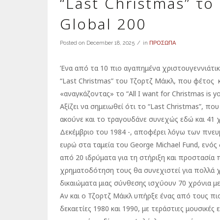
“Last Christmas” το
Global 200
Posted on
December 18, 2025
in
ΠΡΟΣΩΠΑ
Ένα από τα 10 πιο αγαπημένα χριστουγεννιάτικ
“Last Christmas” του Τζορτζ Μάικλ, που φέτος κ
«αναγκάζοντας» το “All I want for Christmas is 
Αξίζει να σημειωθεί ότι το “Last Christmas”, π
ακούνε και το τραγουδάνε συνεχώς εδώ και 41 
Δεκέμβριο του 1984 -, αποφέρει λόγω των πνευ
ευρώ στα ταμεία του George Michael Fund, εν
από 20 ιδρύματα για τη στήριξη και προστασία 
χρηματοδότηση τους θα συνεχιστεί για πολλά χ
δικαιώματα μιας σύνθεσης ισχύουν 70 χρόνια μ
Αν και ο Τζορτζ Μάικλ υπήρξε ένας από τους πι
δεκαετίες 1980 και 1990, με τεράστιες μουσικές