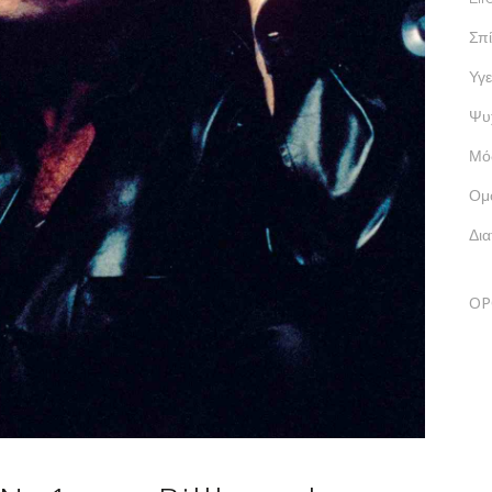
Σπί
Υγε
Ψυ
Μό
Ομ
Δι
ΟΡ