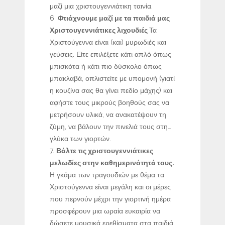
μαζί μια χριστουγεννιάτικη ταινία.
Φτιάχνουμε μαζί με τα παιδιά μας
Χριστουγεννιάτικες λιχουδιές
Τα
Χριστούγεννα είναι (και) μυρωδιές και
γεύσεις. Είτε επιλέξετε κάτι απλό όπως
μπισκότα ή κάτι πιο δύσκολο όπως
μπακλαβά, οπλιστείτε με υπομονή (γιατί
η κουζίνα σας θα γίνει πεδίο μάχης) και
αφήστε τους μικρούς βοηθούς σας να
μετρήσουν υλικά, να ανακατέψουν τη
ζύμη, να βάλουν την πινελιά τους στη…
γλύκα των γιορτών.
Βάλτε τις χριστουγεννιάτικες
μελωδίες στην καθημερινότητά τους.
Η γκάμα των τραγουδιών με θέμα τα
Χριστούγεννα είναι μεγάλη και οι μέρες
που περνούν μέχρι την γιορτινή ημέρα
προσφέρουν μια ωραία ευκαιρία να
δώσετε μουσικά ερεθίσματα στα παιδιά