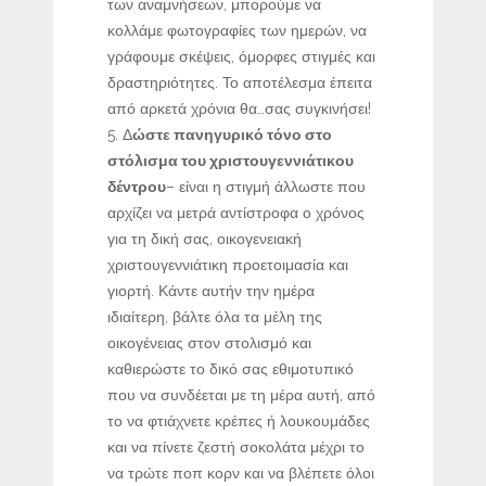
των αναμνήσεων, μπορούμε να
κολλάμε φωτογραφίες των ημερών, να
γράφουμε σκέψεις, όμορφες στιγμές και
δραστηριότητες. Το αποτέλεσμα έπειτα
από αρκετά χρόνια θα…σας συγκινήσει!
Δ
ώστε πανηγυρικό τόνο στο
στόλισμα του χριστουγεννιάτικου
δέντρου
– είναι η στιγμή άλλωστε που
αρχίζει να μετρά αντίστροφα ο χρόνος
για τη δική σας, οικογενειακή
χριστουγεννιάτικη προετοιμασία και
γιορτή. Κάντε αυτήν την ημέρα
ιδιαίτερη, βάλτε όλα τα μέλη της
οικογένειας στον στολισμό και
καθιερώστε το δικό σας εθιμοτυπικό
που να συνδέεται με τη μέρα αυτή, από
το να φτιάχνετε κρέπες ή λουκουμάδες
και να πίνετε ζεστή σοκολάτα μέχρι το
να τρώτε ποπ κορν και να βλέπετε όλοι