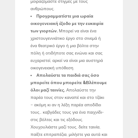
μοιραζόμαστε στιγμές με τους
ανθρώπους.
Προγραμματίστε μια ωραία
οικογενειακή έξοδο με την ευκαιρία
των γιορτών.
Μπορεί να είναι ένα
χριστουγεννιάτικο έργο στο σινεμά ή
ένα θεατρικό έργο ή μια βόλτα στην
πόλη ή οτιδήποτε σας ενώνει και σας
ευχαριστεί, αρκεί να είναι μια αυστηρά
οικογενειακή υπόθεση.
Απολαύστε τα παιδιά σας όσο
μπορείτε όπου μπορείτε &Βλέπουμε
όλοι μαζί ταινίες
.
Απολαύστε την
παρέα τους στον καναπέ και στο τζάκι
– ακόμη κι αν η λέξη παρέα αποδίδει
τους… καβγάδες τους για ένα παιχνίδι-
στις βόλτες και τις εξόδους.
Χουχουλιάστε μαζί τους, δείτε ταινία,
παίξτε επιτραπέζια, μιλήστε για αυτά και