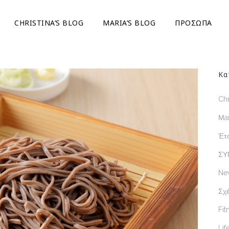
CHRISTINA’S BLOG
ΜARIA’S BLOG
ΠΡΟΣΩΠΑ
Κα
Chr
Μar
Έτσ
ΣΥ
Ne
Σχέ
Fit
Lif