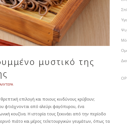
Σπί
Υγε
Ψυ
Μό
Ομ
ρυμμένο μυστικό της
Δι
ής
ΟΡ
ΚΑΛΥΤΕΡΑ
 θρεπτική επιλογή και ποιους κινδύνους κρύβουν;
που φτιάχνονται από αλεύρι φαγόπυρου, ένα
ική κουζίνα. Η ιστορία τους ξεκινάει από την περίοδο
μερινό πιάτο και μέρος τελετουργικών γευμάτων, όπως τα