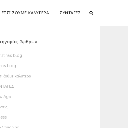
ΕΤΣΙ ΖΟΥΜΕ ΚΑΛΥΤΕΡΑ
ΣΥΝΤΑΓΕΣ
τηγορίες Άρθρων
istina’s blog
ia’s blog
ι ζούμε καλύτερα
ΝΤΑΓΕΣ
w Age
σεις
ness
e Coaching