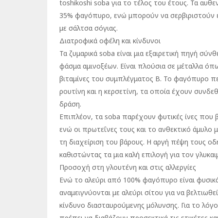
toshikoshi soba για το τέλος του έτους. Τα αυθ
35% φαγόπυρο, ενώ μπορούν να σερβιριστούν εί
με σάλτσα σόγιας.
Διατροφικά οφέλη και κίνδυνοι
Τα ζυμαρικά soba είναι μια εξαιρετική πηγή σ
φάσμα αμινοξέων. Είναι πλούσια σε μέταλλα όπ
βιταμίνες του συμπλέγματος Β. Το φαγόπυρο πε
ρουτίνη και η κερσετίνη, τα οποία έχουν συνδε
δράση.
Επιπλέον, τα soba παρέχουν φυτικές ίνες που 
ενώ οι πρωτεΐνες τους και το ανθεκτικό άμυλο
τη διαχείριση του βάρους. Η αργή πέψη τους οδ
καθιστώντας τα μια καλή επιλογή για τον γλυκαι
Προσοχή στη γλουτένη και στις αλλεργίες
Ενώ το αλεύρι από 100% φαγόπυρο είναι φυσικά
αναμειγνύονται με αλεύρι σίτου για να βελτιωθεί
κίνδυνο διασταυρούμενης μόλυνσης. Για το λόγο
πρέπει να διαβάζουν προσεκτικά τις ετικέτες 