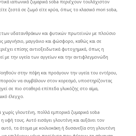
εντικά ιαπωνικά ζυμαρικά soba περιέχουν τουλάχιστον
τε ζεστά σε ζωμό είτε κρύα, όπως το κλασικό mori soba,
ύνθετων υδατανθράκων και φυτικών πρωτεϊνών με πλούσιο
ως μαγνήσιο, μαγγάνιο και φώσφορο, καθώς και σε
ριέχει επίσης αντιοξειδωτικά φυτοχημικά, όπως η
θεί με την υγεία των αγγείων και την αντιφλεγμονώδη
βοηθούν στην πέψη και προάγουν την υγεία του εντέρου,
 μπορούν να συμβάλουν στον κορεσμό, υποστηρίζοντας
ηγεί σε πιο σταθερά επίπεδα γλυκόζης στο αίμα,
μικό έλεγχο.
 χωρίς γλουτένη, πολλά εμπορικά ζυμαρικά soba
 η υφή τους. Αυτό εισάγει γλουτένη και αυξάνει τον
 αυτό, τα άτομα με κοιλιοκάκη ή δυσανεξία στη γλουτένη
και να επιλέγουν μόνο προϊόντα που φέρουν τη σήμανση