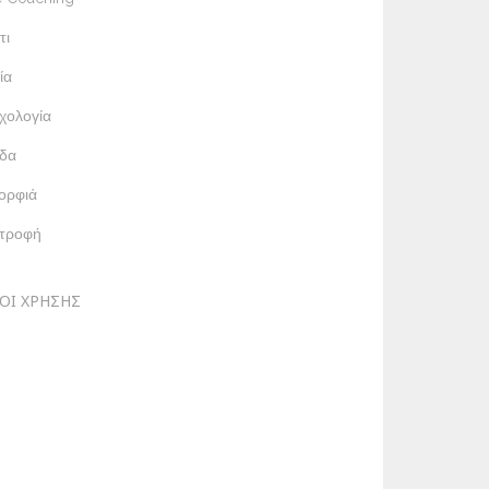
τι
ία
χολογία
δα
ορφιά
ατροφή
ΟΙ ΧΡΗΣΗΣ