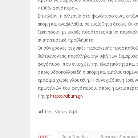
«100% φαγόπυρο».
Επιπλέον, η αλλεργία στο φαγόπυρο είναι σπάνι
ακόμη και αναφυλαξία, σε ευαίσθητα άτομα. Οι κ
ξεκινήσουν με μικρές ποσότητες και να παρακ
αναπνευστικά προβλήματα.
Οι σύγχρονες τεχνικές παρασκευής προσπαθού
βελτιώνοντας παράλληλα την υφή των ζυμαρικών
φαγόπυρο, που ενισχύει την ελαστικότητα και 
όπως υδροκολλοειδή ή ακόμη και εμπλουτισμένα 
τρόφιμα χωρίς γλουτένη. Η συνεχιζόμενη έρευνα
πρωτεϊνών του φαγόπυρου, όπως η αντιυπερτασ
Πηγή:
https://cibum.gr/
Post Views:
848
Tags:
Soba Noodles
Θρεπτικα Συστατικά