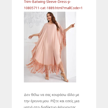
Trim-Batwing-Sleeve-Dress-p-
10805711-cat-1889.html?mallCode=1
Δεν θέλω να σας κουράσω άλλο με
την έρευνα μου. Ρίξτε και εσείς μια
ματιά στο διαδίκτυο ψάχνοντας