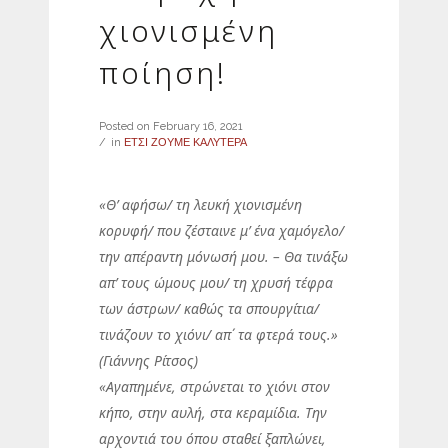
χιονισμένη
ποίηση!
Posted on
February 16, 2021
in
ΕΤΣΙ ΖΟΥΜΕ ΚΑΛΥΤΕΡΑ
«Θ’ αφήσω/ τη λευκή χιονισμένη
κορυφή/ που ζέσταινε μ’ ένα χαμόγελο/
την απέραντη μόνωσή μου. – Θα τινάξω
απ’ τους ώμους μου/ τη χρυσή τέφρα
των άστρων/ καθώς τα σπουργίτια/
τινάζουν το χιόνι/ απ΄ τα φτερά τους.»
(Γιάννης Ρίτσος)
«Αγαπημένε, στρώνεται το χιόνι στον
κήπο, στην αυλή, στα κεραμίδια. Την
αρχοντιά του όπου σταθεί ξαπλώνει,