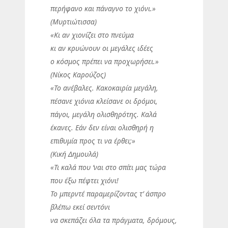
περήφανο και πάναγνο το χιόνι.»
(Μυρτιώτισσα)
«Κι αν χιονίζει στο πνεύμα
κι αν κρυώνουν οι μεγάλες ιδέες
ο κόσμος πρέπει να προχωρήσει.»
(Νίκος Καρούζος)
«Το ανέβαλες. Κακοκαιρία μεγάλη,
πέσανε χιόνια κλείσανε οι δρόμοι,
πάγοι, μεγάλη ολισθηρότης. Καλά
έκανες. Εάν δεν είναι ολισθηρή η
επιθυμία προς τι να έρθει;»
(Κική Δημουλά)
«Τι καλά που ‘ναι στο σπίτι μας τώρα
που έξω πέφτει χιόνι!
Το μπερντέ παραμερίζοντας τ’ άσπρο
βλέπω εκεί σεντόνι
να σκεπάζει όλα τα πράγματα, δρόμους,