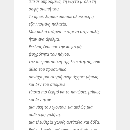
Έπεσε απρόσμενα, τη νύχτα μ’ όλη τη
σοφή σιωπή του,
Το πρωί, λαμποκοπούσε ολόλευκη η
εξαγνισμένη πολιτεία,
Μια παλιά στάμνα πεταμένη στην αυλή,
ήταν ένα άγαλμα.
Εκείνος ένοιωσε την κοφτερή
ψυχρότητα του πάγου,
την απεραντοσύνη της λευκότητας, σαν
άθλο του προσωπικό
μονάχα μια στιγμή ανησύχησε: μήπως
και δεν του απόμενε
τίποτα πιο θερμό να το παγώσει, μήπως
και δεν ήταν
μια νίκη του χιονιού, μα απλώς μια
ουδέτερη γαλήνη,
μια ελευθερία χωρίς αντίπαλο και δόξα.
Βγήκε λοιπόν αμήχανος στο δρόμο, κι