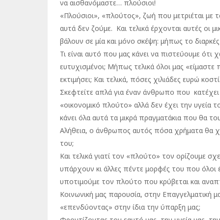
να αισθανόμαστε… πλούσιοι!
«Πλούσιοι», «πλούτος», ζωή που μετριέται με 
αυτά δεν ζούμε. Και τελικά έρχονται αυτές οι μι
βάλουν σε μία και μόνο σκέψη: μήπως το διαρκέ
Τι είναι αυτό που μας κάνει να πιστεύουμε ότι
ευτυχισμένοι; Μήπως τελικά όλοι μας «είμαστε 
εκτιμήσει; Και τελικά, πόσες χιλιάδες ευρώ κοστί
Σκεφτείτε απλά για έναν άνθρωπο που κατέχει 
«οικονομικό πλούτο» αλλά δεν έχει την υγεία τ
κάνει όλα αυτά τα μικρά πραγματάκια που θα του
Αλήθεια, ο άνθρωπος αυτός πόσα χρήματα θα χρ
του;
Και τελικά γιατί τον «πλούτο» τον ορίζουμε σχε
υπάρχουν κι άλλες πέντε μορφές του που όλοι έ
υποτιμούμε τον πλούτο που κρύβεται και αναπ
Κοινωνική μας παρουσία, στην Επαγγελματική μα
«επενδύοντας» στην ίδια την ύπαρξη μας;
Φροντίζοντας τον εαυτό μας, την υγεία μας, τ