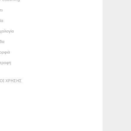
τι
ία
χολογία
δα
ορφιά
ατροφή
ΟΙ ΧΡΗΣΗΣ