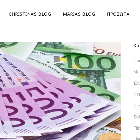
CHRISTINA’S BLOG
ΜARIA’S BLOG
ΠΡΟΣΩΠΑ
Κα
Chr
Μar
Έτσ
ΣΥ
Ne
Σχέ
Fit
Lif