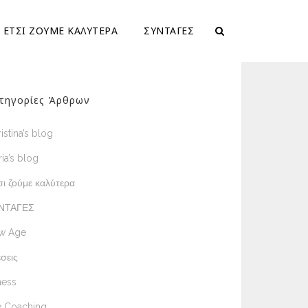
ΕΤΣΙ ΖΟΥΜΕ ΚΑΛΥΤΕΡΑ
ΣΥΝΤΑΓΕΣ
τηγορίες Άρθρων
istina’s blog
ia’s blog
ι ζούμε καλύτερα
ΝΤΑΓΕΣ
w Age
σεις
ness
e Coaching